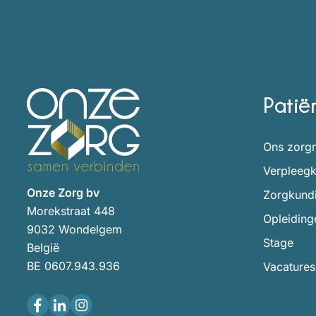
Patië
Ons zorg
Verpleeg
Onze Zorg bv
Zorgkund
Morekstraat 448
Opleiding
9032 Wondelgem
Stage
België
BE 0607.943.936
Vacatures