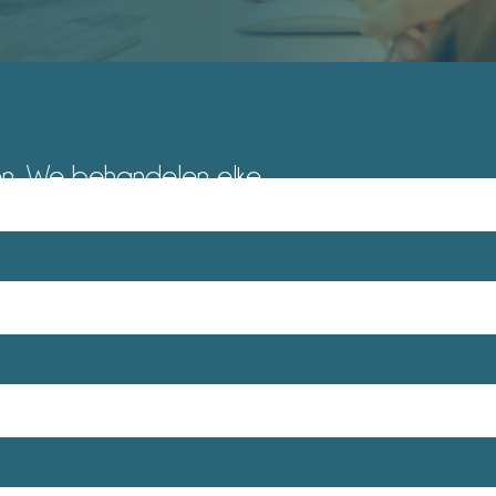
enen. We behandelen elke
terne