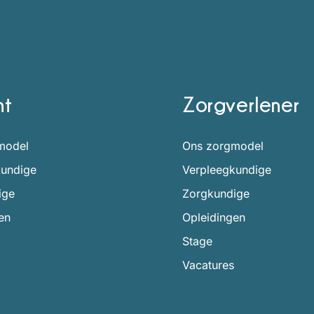
nt
Zorgverlener
model
Ons zorgmodel
kundige
Verpleegkundige
ige
Zorgkundige
en
Opleidingen
Stage
Vacatures