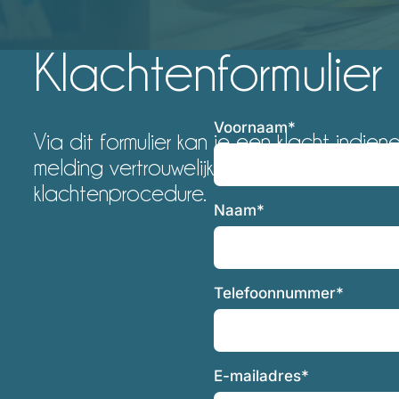
Klachtenformulier
Voornaam*
Via dit formulier kan je een klacht indi
melding vertrouwelijk en volgens onze in
klachtenprocedure.
Naam*
Telefoonnummer*
E-mailadres*