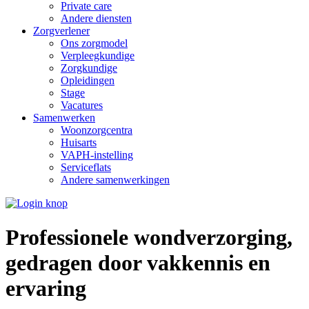
Private care
Andere diensten
Zorgverlener
Ons zorgmodel
Verpleegkundige
Zorgkundige
Opleidingen
Stage
Vacatures
Samenwerken
Woonzorgcentra
Huisarts
VAPH-instelling
Serviceflats
Andere samenwerkingen
Professionele wondverzorging
,
gedragen door
vakkennis en
ervaring