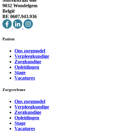
Morekstraat 448
9032 Wondelgem
België
BE 0607.943.936
Patiënt
Ons zorgmodel
Verpleegkundige
Zorgkundige
Opleidingen
Stage
Vacatures
Zorgverlener
Ons zorgmodel
Verpleegkundige
Zorgkundige
Opleidingen
Stage
Vacatures