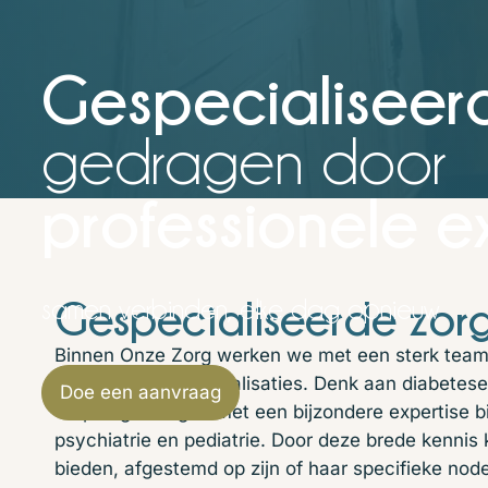
Gespecialiseer
gedragen door
professionele e
Gespecialiseerde zor
samen verbinden, elke dag opnieuw
Binnen Onze Zorg werken we met een sterk team
uiteenlopende specialisaties. Denk aan diabetese
Doe een aanvraag
verpleegkundigen met een bijzondere expertise b
psychiatrie en pediatrie. Door deze brede kennis 
bieden, afgestemd op zijn of haar specifieke nod