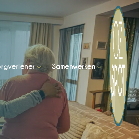
rgverlener
Samenwerken