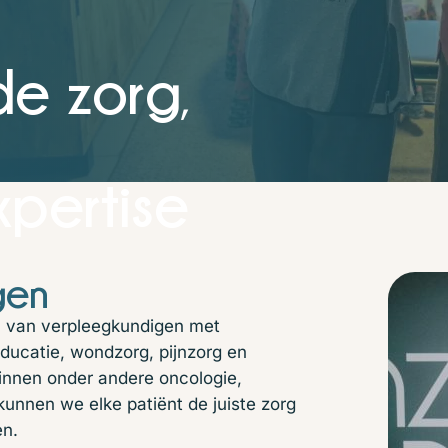
de zorg
,
xpertise
gen
 van verpleegkundigen met
ducatie, wondzorg, pijnzorg en
innen onder andere oncologie,
kunnen we elke patiënt de juiste zorg
en.