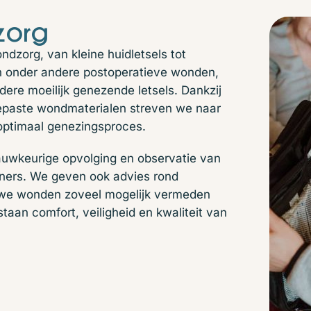
zorg
dzorg, van kleine huidletsels tot
 onder andere postoperatieve wonden,
ere moeilijk genezende letsels. Dankzij
epaste wondmaterialen streven we naar
optimaal genezingsproces.
auwkeurige opvolging en observatie van
eners. We geven ook advies rond
euwe wonden zoveel mogelijk vermeden
aan comfort, veiligheid en kwaliteit van